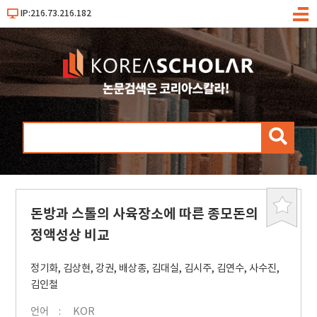
IP:216.73.216.182
메
뉴
검
색
돈방과 스톨의 사육장소에 따른 종모돈의
북
마
정액성상 비교
크
정기화
,
김상현
,
강권
,
배상종
,
김대실
,
김시주
,
김연수
,
사수진
,
김인철
언어
KOR