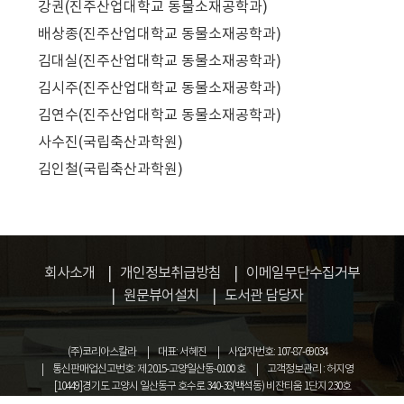
강권(진주산업대학교 동물소재공학과)
배상종(진주산업대학교 동물소재공학과)
김대실(진주산업대학교 동물소재공학과)
김시주(진주산업대학교 동물소재공학과)
김연수(진주산업대학교 동물소재공학과)
사수진(국립축산과학원)
김인철(국립축산과학원)
회사소개
개인정보취급방침
이메일무단수집거부
원문뷰어설치
도서관 담당자
(주)코리아스칼라
대표: 서혜진
사업자번호: 107-87-69034
통신판매업신고번호: 제 2015-고양일산동-0100 호
고객정보관리 : 허지영
[10449]경기도 고양시 일산동구 호수로 340-38(백석동) 비잔티움 1단지 230호
COPYRIGHT © KOREASCHOLAR ALL RIGHTS RESERVED.