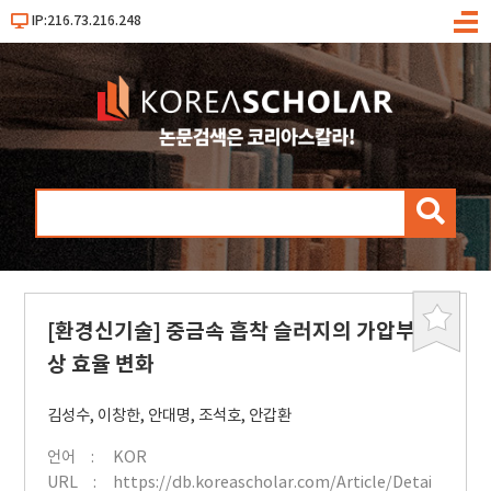
IP:216.73.216.248
메
뉴
검
색
[환경신기술] 중금속 흡착 슬러지의 가압부
북
마
상 효율 변화
크
김성수
,
이창한
,
안대명
,
조석호
,
안갑환
언어
KOR
URL
https://db.koreascholar.com/Article/Detai