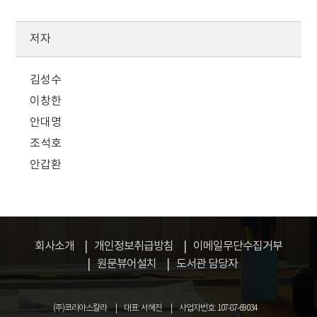
저자
김성수
이창한
안대명
조석호
안갑환
회사소개
개인정보취급방침
이메일무단수집거부
원문뷰어설치
도서관 담당자
(주)코리아스칼라
대표: 서혜진
사업자번호: 107-87-69034