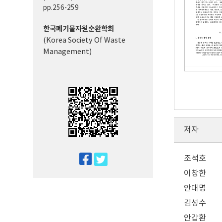
pp.256-259
한국폐기물자원순환학회
(Korea Society Of Waste
Management)
저자
twitter
조석호
facebook
이창한
안대명
김성수
안갑환