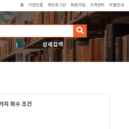
홈
기관인증
개인로그인
회원가입
고객센터
이용안내
검
색
상세검색
슬러지 회수 조건