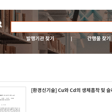
발행기관 찾기
간행물 찾기
[환경신기술] Cu와 Cd의 생체흡착 및 