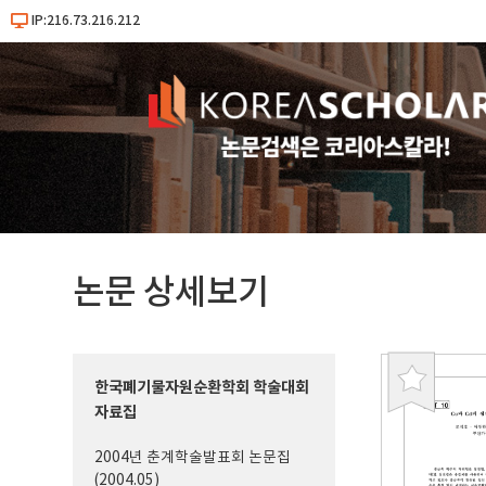
IP:216.73.216.212
논문 상세보기
한국폐기물자원순환학회 학술대회
북
자료집
마
크
2004년 춘계학술발표회 논문집
(2004.05)