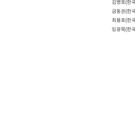
김병호(한
금동권(한
최용호(한
임광묵(한