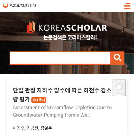
IP:216.73.217.43
메
뉴
검
색
단일 관정 지하수 양수에 따른 하천수 감소
북
마
량 평가
KCI 등재
크
Assessment of Streamflow Depletion Due to
Groundwater Pumping from a Well
이정우
,
김남원
,
정일문