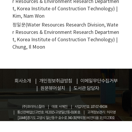
r Resources & Environment Research Departmen
t, Korea Institute of Construction Technology) |
Kim, Nam Won
정일문(Water Resources Research Division, Wate
r Resources & Environment Research Departmen
t, Korea Institute of Construction Technology) |
Chung, Il Moon
회사소개
개인정보취급방침
이메일무단수집거부
원문뷰어설치
도서관 담당자
(주)코리아스칼라
대표: 서혜진
사업자번호: 107-87-69034
통신판매업신고번호: 제 2015-고양일산동-0100 호
고객정보관리 : 허지영
[10449]경기도 고양시 일산동구 호수로 340-38(백석동) 비잔티움 1단지 230호
COPYRIGHT © KOREASCHOLAR ALL RIGHTS RESERVED.