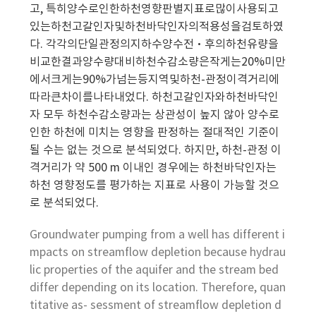
고, 특히양수로인한하천영향판별지표로많이사용되고
있는하천고갈인자및하천바닥인자의적용성을검토하였
다. 각각의단일관정의지하수양수전‧후의하천유량을
비교한결과양수량대비하천수감소량은작게는20%미만
에서크게는90%가넘는등지역및하천-관정이격거리에
따라큰차이를나타내었다. 하천고갈인자와하천바닥인
자 모두 하천수감소량과는 상관성이 높지 않아 양수로
인한 하천에 미치는 영향을 판정하는 절대적인 기준이
될 수는 없는 것으로 분석되었다. 하지만, 하천-관정 이
격거리가 약 500 m 이내인 경우에는 하천바닥인자는
하천 영향정도를 평가하는 지표로 사용이 가능할 것으
로 분석되었다.
Groundwater pumping from a well has different i
mpacts on streamflow depletion because hydrau
lic properties of the aquifer and the stream bed
differ depending on its location. Therefore, quan
titative as- sessment of streamflow depletion d