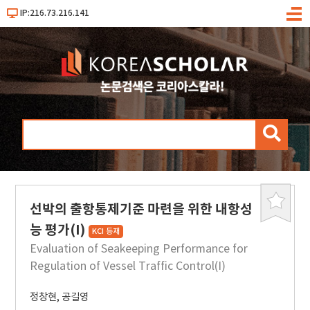
IP:216.73.216.141
메
뉴
검
색
선박의 출항통제기준 마련을 위한 내항성
북
마
능 평가(I)
KCI 등재
크
Evaluation of Seakeeping Performance for
Regulation of Vessel Traffic Control(I)
정창현
,
공길영