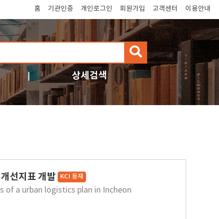
홈
기관인증
개인로그인
회원가입
고객센터
이용안내
검
색
상세검색
 개선지표 개발
KCI 등재
of a urban logistics plan in Incheon