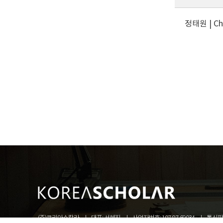
정태원 | Ch
(주)코리아스칼라
대표: 서혜진
사업자번호: 107-87-69034
통신판매