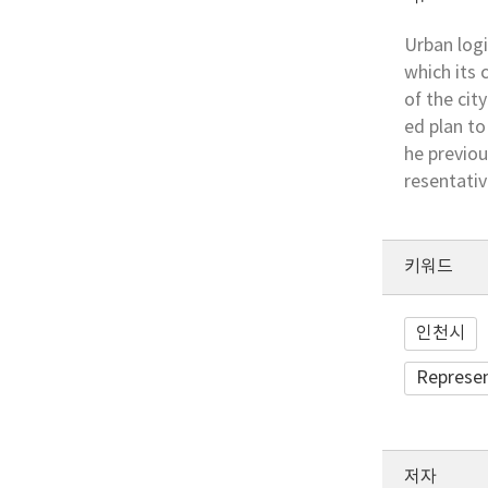
Urban logi
which its 
of the cit
ed plan to
he previou
resentativ
키워드
인천시
Represen
저자