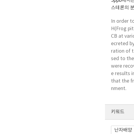
5ppb에서
스테론의 분
In order 
H(Frog pit
CB at var
ecreted b
ration of 
sed to the
were recov
e results 
that the f
nment.
키워드
난자배양