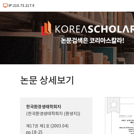
IP:216.73.217.9
논문 상세보기
한국환경생태학회지
북
(한국환경생태학회지 (환생지))
마
크
제17권 제1호 (2003.04)
pp.18-25