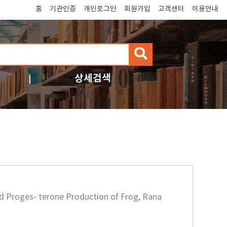
홈
기관인증
개인로그인
회원가입
고객센터
이용안내
검
색
상세검색
d Proges- terone Production of Frog, Rana