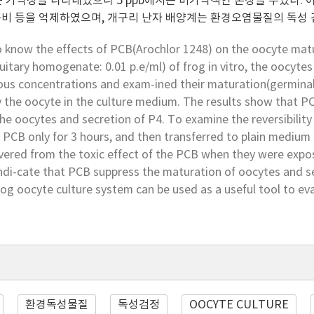
는 가역성을 나타내었으나 5 ppb에서는 비가역적인 손상을 주었다. 
비 등을 억제하였으며, 개구리 난자 배양계는 환경오염물질의 독성
to know the effects of PCB(Arochlor 1248) on the oocyte ma
uitary homogenate: 0.01 p.e/ml) of frog in vitro, the oocytes
ious concentrations and exam-ined their maturation(germinal
y the oocyte in the culture medium. The results show that 
the oocytes and secretion of P4. To examine the reversibility
 PCB only for 3 hours, and then transferred to plain medium 
ered from the toxic effect of the PCB when they were expos
indi-cate that PCB suppress the maturation of oocytes and s
rog oocyte culture system can be used as a useful tool to eval
환경독성물질
독성검정
OOCYTE CULTURE