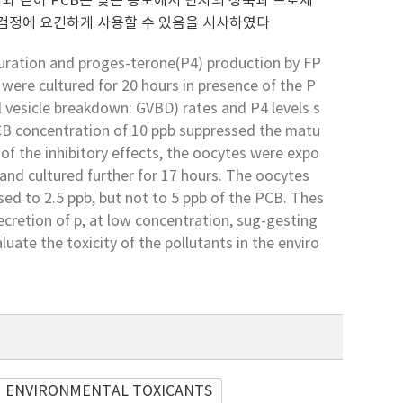
이와 같이 PCB는 낮은 농도에서 난자의 성숙과 프로제
 검정에 요긴하게 사용할 수 있음을 시사하였다
turation and proges-terone(P4) production by FP
 were cultured for 20 hours in presence of the P
 vesicle breakdown: GVBD) rates and P4 levels s
PCB concentration of 10 ppb suppressed the matu
 of the inhibitory effects, the oocytes were expo
and cultured further for 17 hours. The oocytes
ed to 2.5 ppb, but not to 5 ppb of the PCB. Thes
ecretion of p, at low concentration, sug-gesting
uate the toxicity of the pollutants in the enviro
ENVIRONMENTAL TOXICANTS