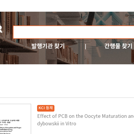
발행기관 찾기
간행물 찾기
KCI 등재
Effect of PCB on the Oocyte Maturation an
dybowskii in Vitro