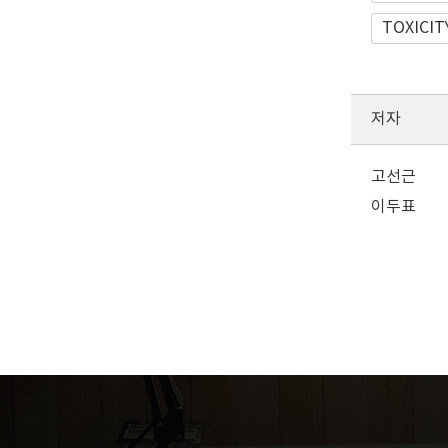
TOXICIT
저자
고선근
이두표