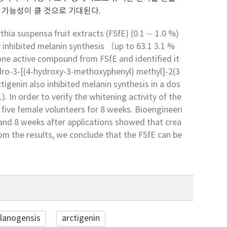
 가능성이 클 것으로 기대된다.
thia suspensa fruit extracts (FSfE) (0.1 ∼ 1.0 %)
inhibited melanin synthesis （up to 63.1 3.1 %
one active compound from FSfE and identified it
ydro-3-[(4-hydroxy-3-methoxyphenyl) methyl]-2(3
igenin also inhibited melanin synthesis in a dos
 In order to verify the whitening activity of the
 five female volunteers for 8 weeks. Bioengineeri
 and 8 weeks after applications showed that crea
rom the results, we conclude that the FSfE can be
lanogensis
arctigenin