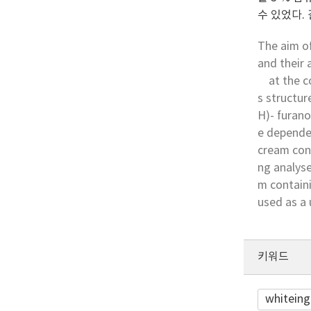
수 있었다.
The aim of
and their
at the con
s structur
H)- furano
e dependen
cream cont
ng analyse
m containi
used as a 
키워드
whiteing