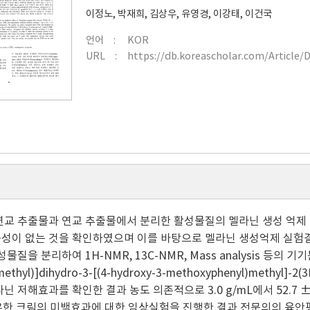
이정노
,
박재희
,
김상우
,
유영경
,
이강태
,
이건국
언어
KOR
URL
https://db.koreascholar.com/Article/
연교 추출물과 연교 추출물에서 분리한 활성물질의 멜라닌 생성 억제 효과에 
성이 없는 것을 확인하였으며 이를 바탕으로 멜라닌 생성억제 실험결과 1
성물질을 분리하여 1H-NMR, 13C-NMR, Mass analysis 등의 기
methyl)]dihydro-3-[(4-hydroxy-3-methoxyphenyl)methyl
라닌 저해효과를 확인한 결과 농도 의존적으로 3.0 g/mL에서 52.7 
함유한 크림의 미백효과에 대한 임상실험을 진행한 결과 전문의의 육