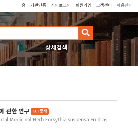
홈
기관인증
개인로그인
회원가입
고객센터
이용안내
검
색
상세검색
에 관한 연구
KCI 등재
ntal Medicinal Herb Forsythia suspensa Fruit as