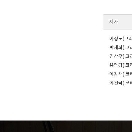
저자
이정노(코
박재희( 코
김상우( 코
유영경( 코
이강태( 코
이건국( 코