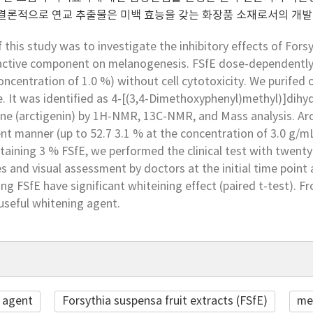
 결론적으로 연교 추출물은 미백 효능을 갖는 화장품 소재로서의 개발
 this study was to investigate the inhibitory effects of Forsy
 active component on melanogenesis. FSfE dose-dependently 
centration of 1.0 %) without cell cytotoxicity. We purifed 
e. It was identified as 4-[(3,4-Dimethoxyphenyl)methyl)]dih
ne (arctigenin) by 1H-NMR, 13C-NMR, and Mass analysis. Arct
t manner (up to 52.7 3.1 % at the concentration of 3.0 g/mL).
aining 3 % FSfE, we performed the clinical test with twenty
s and visual assessment by doctors at the initial time point
ng FSfE have significant whiteining effect (paired t-test). F
useful whitening agent.
 agent
Forsythia suspensa fruit extracts (FSfE)
me