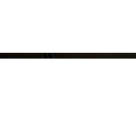
(주)코리아스칼라
대표: 서혜진
사업자번호: 107-87-69034
통신판매
[10449]경기도 고양시 일산동구 호수로 340-38(백석동) 비잔티움 1단지 230호
COPYRIGHT © KOREASCHOLAR ALL RIGHTS RESERVED.