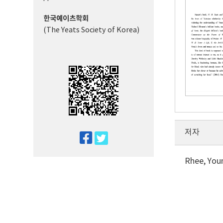
한국예이츠학회
(The Yeats Society of Korea)
저자
twitter
facebook
Rhee, You