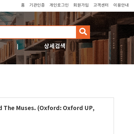
홈
기관인증
개인로그인
회원가입
고객센터
이용안내
검
색
상세검색
nd The Muses. (Oxford: Oxford UP,