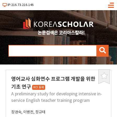
IP:216.73.216.146
메
뉴
검
색
영어교사 심화연수 프로그램 개발을 위한
북
마
기초 연구
KCI 등재
크
A preliminary study for developing intensive in-
service English teacher training program
장경숙
,
이병천
,
정규태