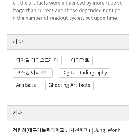
er, the artifacts were influenced by more tube vo
ltage than current and those depended not upo
n the number of readout cycles, but upon time.
키워드
디지털 라디오그래피
아티팩트
고스팅 아티팩트
Digital Radiography
Artifacts
Ghosting Artifacts
저자
정원희(대구가톨릭대학교 방사선학과) | Jung, Wonh