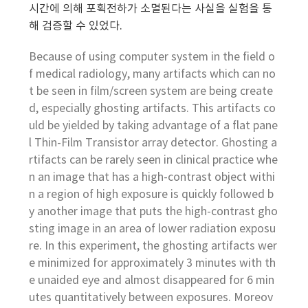
시간에 의해 포획전하가 소멸된다는 사실을 실험을 통
해 검증할 수 있었다.
Because of using computer system in the field o
f medical radiology, many artifacts which can no
t be seen in film/screen system are being create
d, especially ghosting artifacts. This artifacts co
uld be yielded by taking advantage of a flat pane
l Thin-Film Transistor array detector. Ghosting a
rtifacts can be rarely seen in clinical practice whe
n an image that has a high-contrast object withi
n a region of high exposure is quickly followed b
y another image that puts the high-contrast gho
sting image in an area of lower radiation exposu
re. In this experiment, the ghosting artifacts wer
e minimized for approximately 3 minutes with th
e unaided eye and almost disappeared for 6 min
utes quantitatively between exposures. Moreov