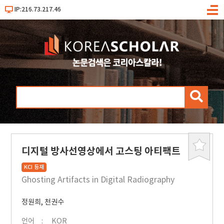
IP:216.73.217.46
메
뉴
검
색
디지털 방사선영상에서 고스팅 아티팩트
북
마
KCI 등재
크
Ghosting Artifacts in Digital Radiography
정원희
,
천권수
언어
KOR