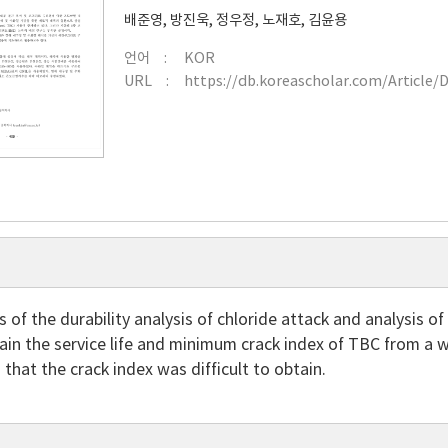
배준영
,
방진욱
,
정우정
,
노재호
,
김윤용
언어
KOR
URL
https://db.koreascholar.com/Article/
s of the durability analysis of chloride attack and analysis o
ain the service life and minimum crack index of TBC from a 
 that the crack index was difficult to obtain.