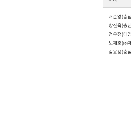
저자
배준영(충남대
방진욱(충남대
정우정(태영건
노재호(㈜제
김윤용(충남대