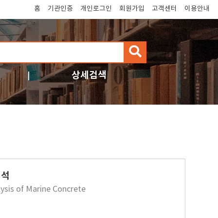
홈
기관인증
개인로그인
회원가입
고객센터
이용안내
검
색
상세검색
해석
lysis of Marine Concrete