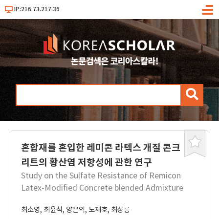
IP:216.73.217.36
메
뉴
검
색
혼합재를 혼입한 레미콘 라텍스 개질 콘크
북
마
리트의 황산염 저항성에 관한 연구
크
Study on the Sulfate Resistance of Remicon
Latex-Modified Concrete blended Admixture
최소영
,
최윤석
,
양은익
,
노재호
,
최상릉