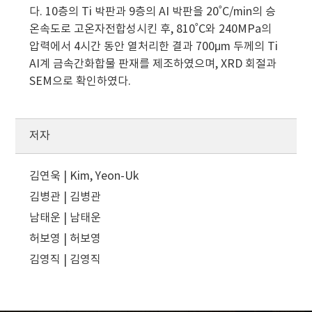
다. 10층의 Ti 박판과 9층의 AI 박판을 20˚C/min의 승
온속도로 고온자전합성시킨 후, 810˚C와 240MPa의
압력에서 4시간 동안 열처리한 결과 700μm 두께의 Ti
AI계 금속간화합물 판재를 제조하였으며, XRD 회절과
SEM으로 확인하였다.
저자
김연욱 | Kim, Yeon-Uk
김병관 | 김병관
남태운 | 남태운
허보영 | 허보영
김영직 | 김영직