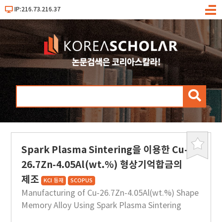
IP:216.73.216.37
메
뉴
검
색
Spark Plasma Sintering을 이용한 Cu-
북
마
26.7Zn-4.05Al(wt.%) 형상기억합금의
크
제조
KCI 등재
SCOPUS
Manufacturing of Cu-26.7Zn-4.05Al(wt.%) Shape
Memory Alloy Using Spark Plasma Sintering