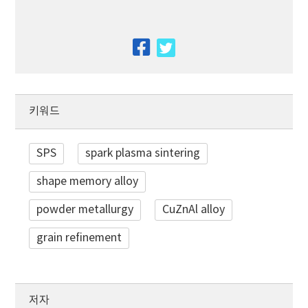
facebook
twitter
키워드
SPS
spark plasma sintering
shape memory alloy
powder metallurgy
CuZnAl alloy
grain refinement
저자