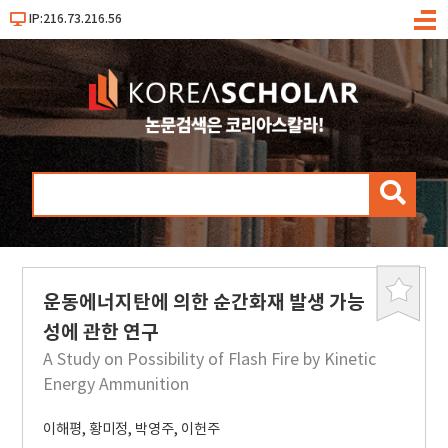
IP:216.73.216.56
메
뉴
검
색
운동에너지탄에 의한 순간화재 발생 가능
북
마
성에 관한 연구
크
A Study on Possibility of Flash Fire by Kinetic
Energy Ammunition
이해평
,
황미정
,
박영주
,
이헌주