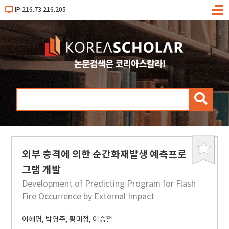
IP:216.73.216.205
메
뉴
검
색
외부 충격에 의한 순간화재발생 예측프로
북
마
그램 개발
크
Development of Predicting Program for Flash
Fire Occurrence by External Impact
이해평
,
박영주
,
황미정
,
이승철