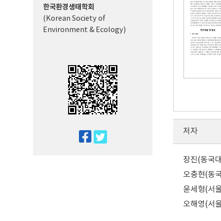
한국환경생태학회
(Korean Society of
Environment & Ecology)
저자
twitter
facebook
장진(동국
오충현(동
윤세형(서울
오해영(서울