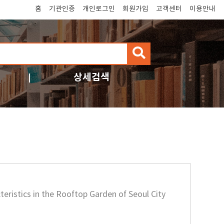
홈
기관인증
개인로그인
회원가입
고객센터
이용안내
검
색
상세검색
eristics in the Rooftop Garden of Seoul City