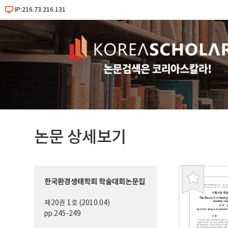
IP:216.73.216.131
논문 상세보기
한국환경생태학회 학술대회논문집
북
마
제20권 1호 (2010.04)
크
pp.245-249