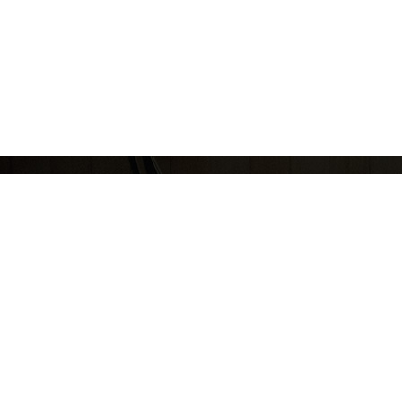
(주)코리아스칼라
대표: 서혜진
사업자번호: 107-87-69034
통신판매
[10449]경기도 고양시 일산동구 호수로 340-38(백석동) 비잔티움 1단지 230호
COPYRIGHT © KOREASCHOLAR ALL RIGHTS RESERVED.