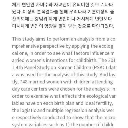
체계 변인인 자녀수와 자녀관이 유의미한 것으로 나타
났다. 이상의 분석결과를 통해 우리나라 기혼여성의 출
산의도에는 중범위 체계 변인이나 거시체계 변인보다
미시체계 변인의 영향을 많이 받는 것으로 확인되었다.
This study aims to perform an analysis from a co
mprehensive perspective by applying the ecologi
cal one, in order to see what factors influence m
arried women's intentions for childbirth. The 201
1 4th Panel Study on Korean Children (PSKC) dat
a was used for the analysis of this study. And las
tly, 748 married women with children attending
day care centers were chosen for the analysis. In
order to examine what effects the ecological var
iables have on each birth plan and ideal fertility,
the logistic and multiple regression analysis wer
e respectively conducted to show that the micro
system variables such as 1) the number of childr