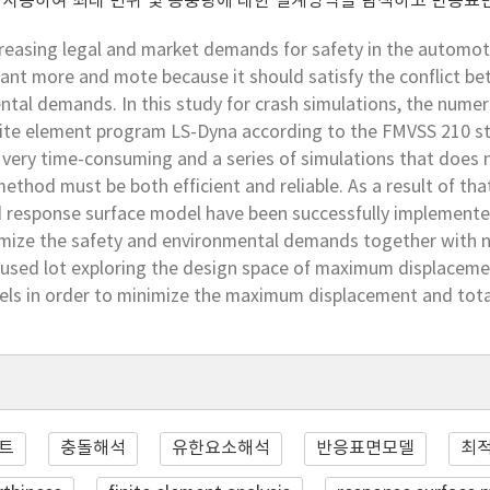
사용하여 최대 변위 및 총중량에 대한 설계영역을 탐색하고 반응표
reasing legal and market demands for safety in the automot
tant more and mote because it should satisfy the conflict b
tal demands. In this study for crash simulations, the numer
inite element program LS-Dyna according to the FMVSS 210 sta
 very time-consuming and a series of simulations that does not
ethod must be both efficient and reliable. As a result of tha
 response surface model have been successfully implement
imize the safety and environmental demands together with n
 used lot exploring the design space of maximum displaceme
els in order to minimize the maximum displacement and tota
시트
충돌해석
유한요소해석
반응표면모델
최