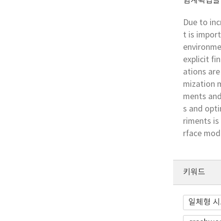
험계획법을 
Due to inc
t is impor
environmen
explicit f
ations are
mization m
ments and
s and opt
riments is
rface mod
키워드
일체형 