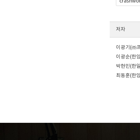
crashwo
저자
이광기(㈜프레
이광순(한양
박현민(한일이
최동훈(한양