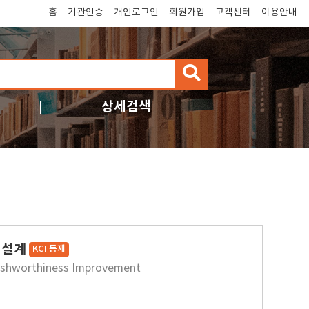
홈
기관인증
개인로그인
회원가입
고객센터
이용안내
검
색
상세검색
적설계
KCI 등재
rashworthiness Improvement