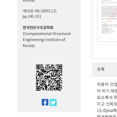
Korea)
제16권 4호 (2003.12)
pp.345-351
한국전산구조공학회
(Computational Structural
Engineering Institute of
Korea)
초록
자동차 산업
야 하기 때
요소해석 프
twitter
이고 신뢰
facebook
LS-Dyn