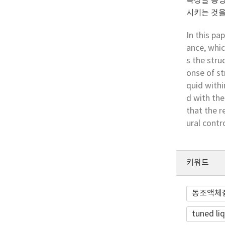
특성을 증명
시키는 것을
In this p
ance, whic
s the stru
onse of st
quid withi
d with th
that the r
ural contr
키워드
동조액체
tuned li