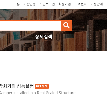
홈
기관인증
개인로그인
회원가입
고객센터
이용안내
검
색
상세검색
량감쇠기의 성능실험
KCI 등재
amper installed in a Real-Scaled Structure