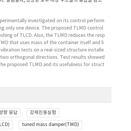
 실험결과, 양방향 모두 대상 구조물의 응답을 감소
erimentally investigated on its control perform
using only one device. The proposed TLMD control
 sloshing of TLCD. Also, the TLMD reduces the resp
TMD that uses mass of the container itself and li
ibration tests on a real-sized structure installe
 two orthogonal directions. Test results showed
 the proposed TLMD and its usefulness for struct
방향 응답
강제진동실험
TLCD)
tuned mass damper(TMD)