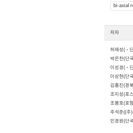
bi-axial
저자
허재성(·단국
박은천(단국대
이성경(·단국
이상현(단국대
김홍진(경북대
조지성(포스코
조봉호(포항
주석준((주)
민경원(단국대