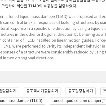
하기 위해 실물크기의 구조물에 설치하여 강제진동실험을 수행하였다.
 확인하여 제안된 TLMD의 효용성을 검증하였다.
aper, a tuned liquid mass damper(TLMD) was proposed and exp
h can control bi-axial responses of building structures by 
ctural response in a specific one direction by using a liquid
ructures in the other orthogonal direction by behaving as a 
n container of TLCD installed on linear motion guides. Force-v
e TLMD were performed to verify its independent behavior in
esponses of a structure were considerably reduced by using
ol in two orthogonal directions.
질량감쇠기
동조액체기둥감쇠기
동조질량감쇠기
2
quid mass damper(TLCD)
tuned liquid column damper(