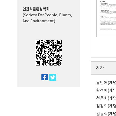
인간식물환경학회
(Society For People, Plants,
And Environment)
저자
twitter
유민애(계명문
facebook
황선애(계명
천은희(계명문
김경희(계명
김광식(계명