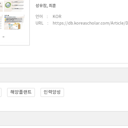
성유창
,
최훈
언어
KOR
URL
https://db.koreascholar.com/Article/
해양플랜트
인력양성