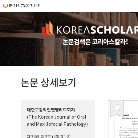
IP:216.73.217.145
논문 상세보기
대한구강악안면병리학회지
북
(The Korean Journal of Oral
마
and Maxillofacial Pathology)
크
제24권 제2호 (2000.12)