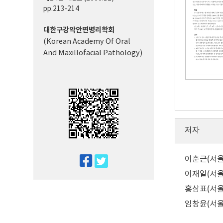
pp.213-214
대한구강악안면병리학회
(Korean Academy Of Oral
And Maxillofacial Pathology)
저자
이춘근(서
twitter
facebook
이재일(서
홍삼표(서
임창윤(서