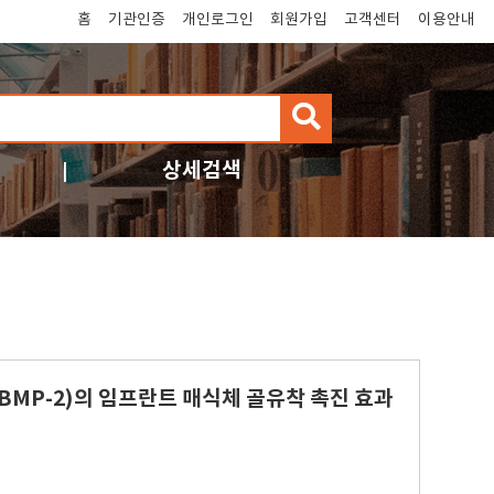
홈
기관인증
개인로그인
회원가입
고객센터
이용안내
검
색
상세검색
백질(BMP-2)의 임프란트 매식체 골유착 촉진 효과