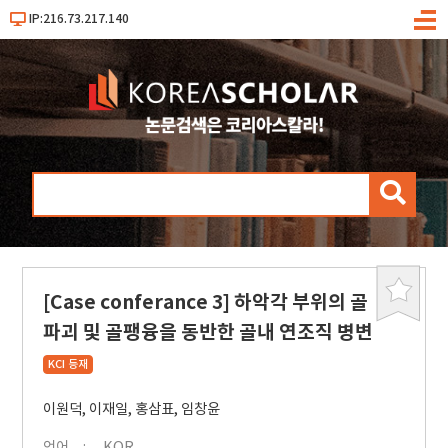
IP:216.73.217.140
메
뉴
검
색
[Case conferance 3] 하악각 부위의 골
북
마
파괴 및 골팽융을 동반한 골내 연조직 병변
크
KCI 등재
이원덕
,
이재일
,
홍삼표
,
임창윤
언어
KOR