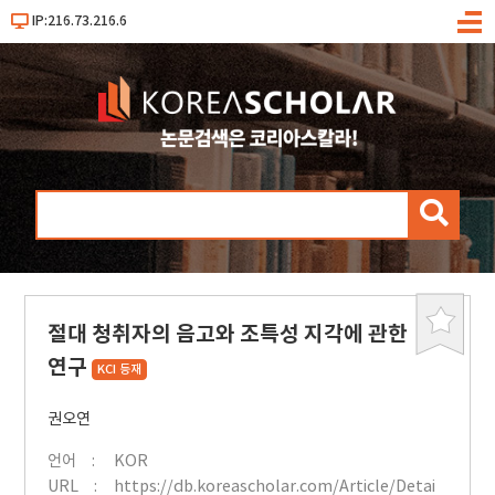
IP:216.73.216.6
메
뉴
검
색
절대 청취자의 음고와 조특성 지각에 관한
북
마
연구
KCI 등재
크
권오연
언어
KOR
URL
https://db.koreascholar.com/Article/Detai