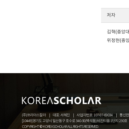
저자
김혁(중앙대
위정현(중앙대
(주)코리아스칼라
대표: 서혜진
사업자번호: 107-87-69034
통신판매
[10449]경기도 고양시 일산동구 호수로 340-38(백석동) 비잔티움 1단지 230호
COPYRIGHT © KOREASCHOLAR ALL RIGHTS RESERVED.