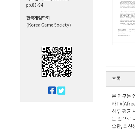
pp.83-94
한국게임학회
(Korea Game Society)
초록
twitter
본 연구는 
facebook
카TV(Af
하루 평균
는 것으로 
습관, 최신