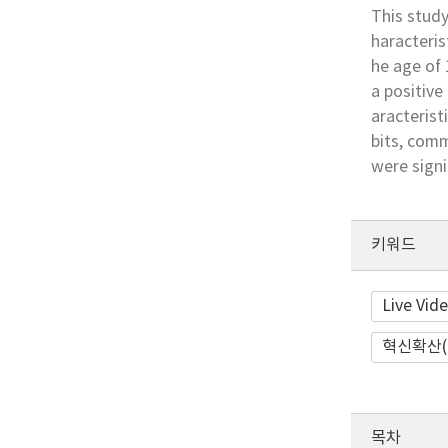
This study
haracteris
he age of 
a positive
aracterist
bits, comm
were signi
키워드
Live Vi
혁신확산(Di
목차