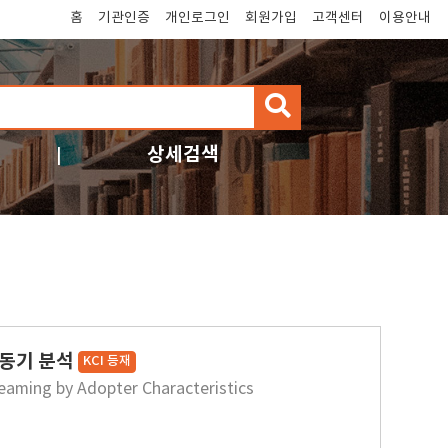
홈
기관인증
개인로그인
회원가입
고객센터
이용안내
검
색
상세검색
용동기 분석
KCI 등재
reaming by Adopter Characteristics