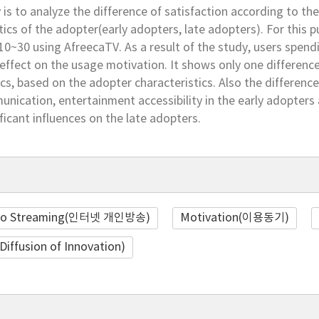
 is to analyze the difference of satisfaction according to t
tics of the adopter(early adopters, late adopters). For this 
10~30 using AfreecaTV. As a result of the study, users spen
 effect on the usage motivation. It shows only one differen
ics, based on the adopter characteristics. Also the differenc
unication, entertainment accessibility in the early adopters and
ficant influences on the late adopters.
deo Streaming(인터넷 개인방송)
Motivation(이용동기)
ffusion of Innovation)