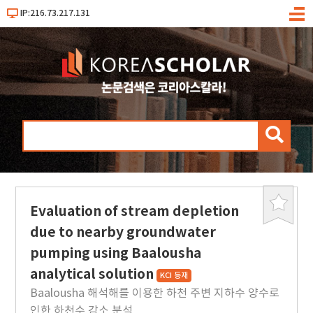
IP:216.73.217.131
메
뉴
검
색
Evaluation of stream depletion
북
마
due to nearby groundwater
크
pumping using Baalousha
analytical solution
KCI 등재
Baalousha 해석해를 이용한 하천 주변 지하수 양수로
인한 하천수 감소 분석