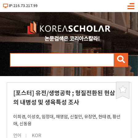
IP:216.73.217.99
메
뉴
검
색
[포스터] 유전/생명공학 ; 형질전환된 현삼
북
마
의 내병성 및 생육특성 조사
크
이희경
,
이성호
,
임정대
,
채영암
,
신철민
,
유창연
,
현태경
,
황선
애
,
신동용
언어
KOR