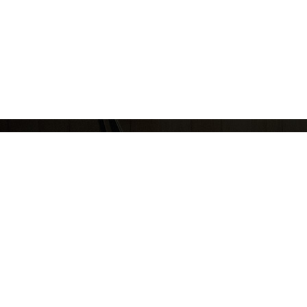
(주)코리아스칼라
대표: 서혜진
사업자번호: 107-87-69034
통신판매
[10449]경기도 고양시 일산동구 호수로 340-38(백석동) 비잔티움 1단지 230호
COPYRIGHT © KOREASCHOLAR ALL RIGHTS RESERVED.