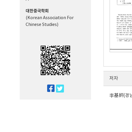
대한중국학회
(Korean Association For
Chinese Studies)
저자
twitter
李基姸(경
facebook