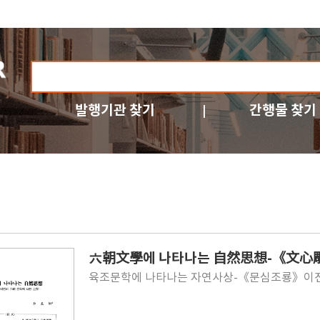
발행기관 찾기
간행물 찾기
六朝文學에 나타나는 自然思想-《文心雕
육조문학에 나타나는 자연사상-《문심조룡》이전의