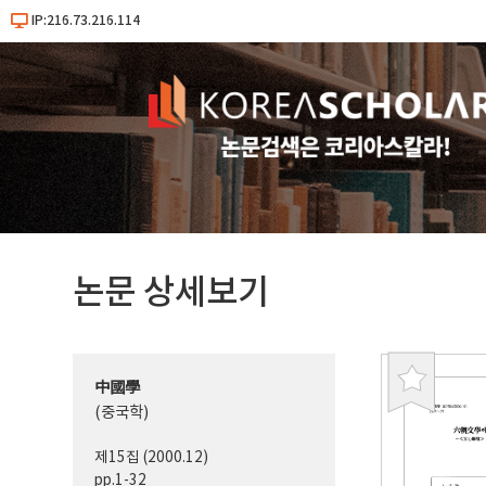
IP:216.73.216.114
논문 상세보기
中國學
북
(중국학)
마
크
제15집 (2000.12)
pp.1-32