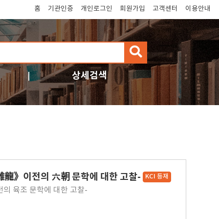
홈
기관인증
개인로그인
회원가입
고객센터
이용안내
검
색
상세검색
龍》이전의 六朝 문학에 대한 고찰-
KCI 등재
 육조 문학에 대한 고찰-