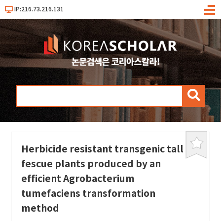
IP:216.73.216.131
메
뉴
검
색
Herbicide resistant transgenic tall
북
마
fescue plants produced by an
크
efficient Agrobacterium
tumefaciens transformation
method