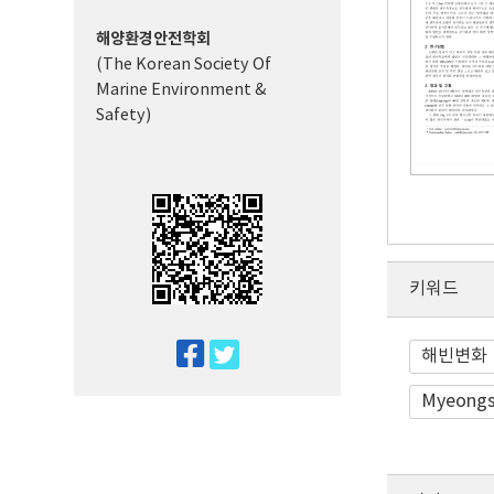
해양환경안전학회
(The Korean Society Of
Marine Environment &
Safety)
키워드
twitter
해빈변화
facebook
Myeongs