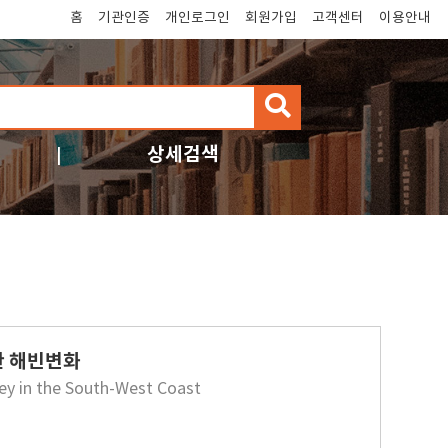
홈
기관인증
개인로그인
회원가입
고객센터
이용안내
검
색
상세검색
한 해빈변화
y in the South-West Coast