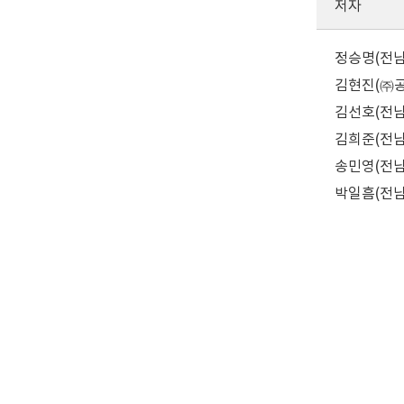
저자
정승명(전남대학교
김현진(㈜공간정보
김선호(전남대학교
김희준(전남대학교
송민영(전남대학교
박일흠(전남대학교