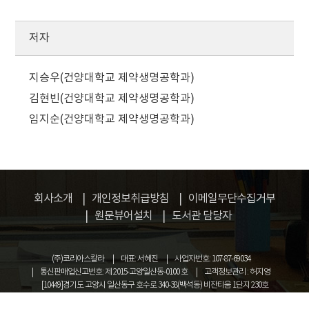
저자
지승우(건양대학교 제약생명공학과)
김현빈(건양대학교 제약생명공학과)
임지순(건양대학교 제약생명공학과)
회사소개
개인정보취급방침
이메일무단수집거부
원문뷰어설치
도서관 담당자
(주)코리아스칼라
대표: 서혜진
사업자번호: 107-87-69034
통신판매업신고번호: 제 2015-고양일산동-0100 호
고객정보관리 : 허지영
[10449]경기도 고양시 일산동구 호수로 340-38(백석동) 비잔티움 1단지 230호
COPYRIGHT © KOREASCHOLAR ALL RIGHTS RESERVED.