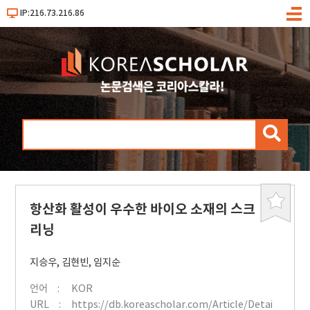
IP:216.73.216.86
메
뉴
검
색
항산화 활성이 우수한 바이오 소재의 스크
북
마
리닝
크
지승우
,
김현빈
,
임지순
언어
KOR
URL
https://db.koreascholar.com/Article/Detai