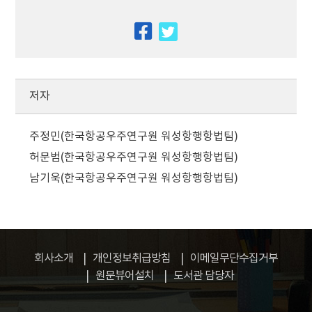
facebook
twitter
저자
주정민(한국항공우주연구원 워성항행항법팀)
허문범(한국항공우주연구원 워성항행항법팀)
남기욱(한국항공우주연구원 워성항행항법팀)
회사소개
개인정보취급방침
이메일무단수집거부
원문뷰어설치
도서관 담당자