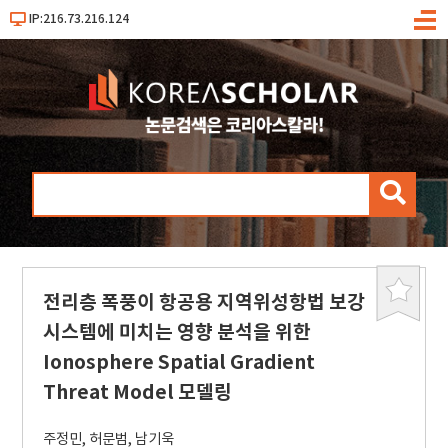
IP:216.73.216.124
메
뉴
검
색
전리층 폭풍이 항공용 지역위성항법 보강
북
마
시스템에 미치는 영향 분석을 위한
크
Ionosphere Spatial Gradient
Threat Model 모델링
주정민
,
허문범
,
남기욱