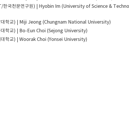
국천문연구원) | Hyobin Im (University of Science & Technolo
교) | Miji Jeong (Chungnam National University)
교) | Bo-Eun Choi (Sejong University)
교) | Woorak Choi (Yonsei University)