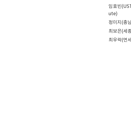
임효빈(UST/한
ute)
정미지(충남대학
최보은(세종대학
최우락(연세대학