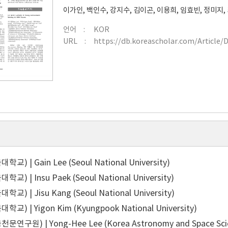
이가인
,
백인수
,
강지수
,
김이곤
,
이용희
,
임효빈
,
정미지
,
언어
KOR
URL
https://db.koreascholar.com/Article/
) | Gain Lee (Seoul National University)
) | Insu Paek (Seoul National University)
) | Jisu Kang (Seoul National University)
교) | Yigon Kim (Kyungpook National University)
연구원) | Yong-Hee Lee (Korea Astronomy and Space Scien