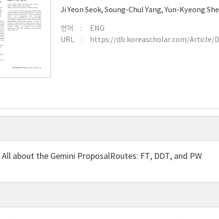
Ji Yeon Seok
,
Soung-Chul Yang
,
Yun-Kyeong Sh
언어
ENG
URL
https://db.koreascholar.com/Article/
 All about the Gemini ProposalRoutes: FT, DDT, and PW