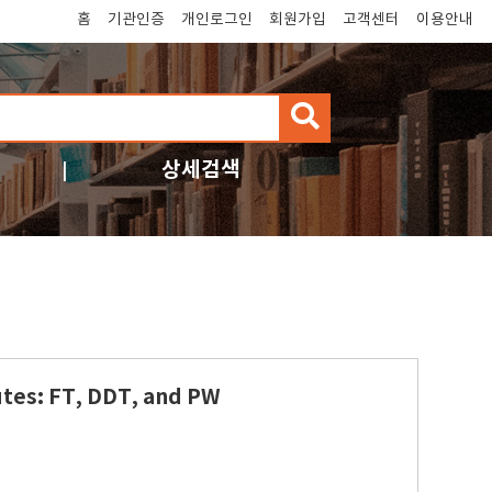
홈
기관인증
개인로그인
회원가입
고객센터
이용안내
검
색
상세검색
utes: FT, DDT, and PW