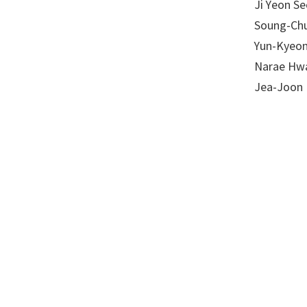
Ji Yeon S
Soung-Chu
Yun-Kyeon
Narae Hwa
Jea-Joon 