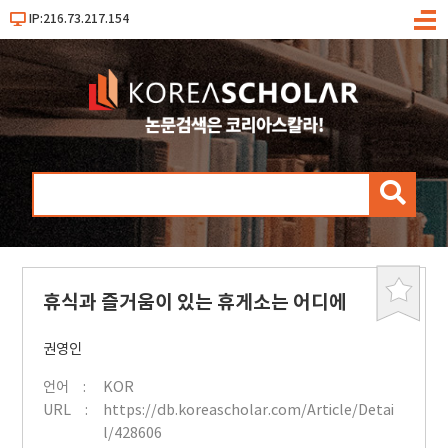
IP:216.73.217.154
메
뉴
검
색
휴식과 즐거움이 있는 휴게소는 어디에
북
마
크
권영인
언어
KOR
URL
https://db.koreascholar.com/Article/Detai
l/428606