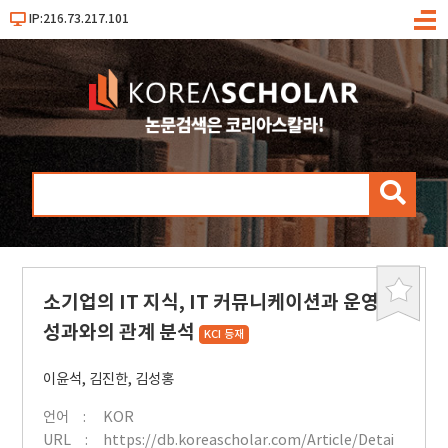
IP:216.73.217.101
메
뉴
검
색
소기업의 IT 지식, IT 커뮤니케이션과 운영
북
마
성과와의 관계 분석
KCI 등재
크
이윤석
,
김진한
,
김성홍
언어
KOR
URL
https://db.koreascholar.com/Article/Detai