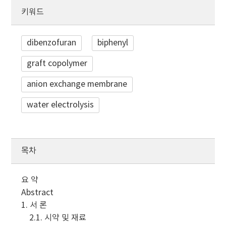
키워드
dibenzofuran
biphenyl
graft copolymer
anion exchange membrane
water electrolysis
목차
요 약
Abstract
1. 서 론
2.1. 시약 및 재료