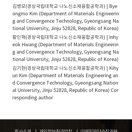
김병모(경상국립대학교 나노신소재융합공학과) | Bye
ongmo Kim (Department of Materials Engineerin
g and Convergence Technology, Gyeongsang Na
tional University, Jinju 52828, Republic of Korea)
황인혁(경상국립대학교 나노신소재융합공학과) | Inhy
eok Hwang (Department of Materials Engineerin
g and Convergence Technology, Gyeongsang Na
tional University, Jinju 52828, Republic of Korea)
김기현(경상국립대학교 나노신소재융합공학과) | Kihy
un Kim (Department of Materials Engineering an
d Convergence Technology, Gyeongsang Nation
al University, Jinju 52828, Republic of Korea)
Cor
responding author
회사소개
개인정보취급방침
이메일무단수집거부