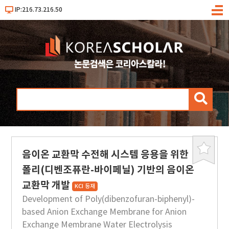
IP:216.73.216.50
메
뉴
검
색
음이온 교환막 수전해 시스템 응용을 위한
북
마
폴리(디벤조퓨란-바이페닐) 기반의 음이온
크
교환막 개발
KCI 등재
Development of Poly(dibenzofuran-biphenyl)-
based Anion Exchange Membrane for Anion
Exchange Membrane Water Electrolysis