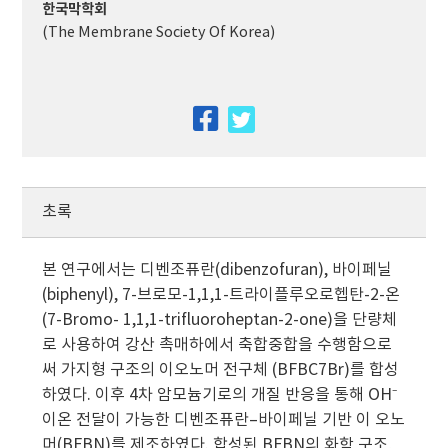
한국막학회
(The Membrane Society Of Korea)
facebook
twitter
초록
본 연구에서는 디벤조퓨란(dibenzofuran), 바이페닐
(biphenyl), 7-브로모-1,1,1-트라이플루오로헵탄-2-온
(7-Bromo- 1,1,1-trifluoroheptan-2-one)을 단량체
로 사용하여 강산 촉매하에서 축합중합을 수행함으로
써 가지형 구조의 이오노머 전구체 (BFBC7Br)를 합성
하였다. 이후 4차 암모늄기로의 개질 반응을 통해 OH⁻
이온 전달이 가능한 디벤조퓨란–바이페닐 기반 이 오노
머(BFBN)를 제조하였다. 합성된 BFBN의 화학 구조,