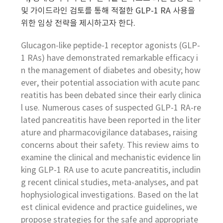
및 가이드라인 검토를 통해 적절한 GLP-1 RA 사용을
위한 임상 전략을 제시하고자 한다.
Glucagon-like peptide-1 receptor agonists (GLP-
1 RAs) have demonstrated remarkable efficacy i
n the management of diabetes and obesity; how
ever, their potential association with acute panc
reatitis has been debated since their early clinica
l use. Numerous cases of suspected GLP-1 RA-re
lated pancreatitis have been reported in the liter
ature and pharmacovigilance databases, raising
concerns about their safety. This review aims to
examine the clinical and mechanistic evidence lin
king GLP-1 RA use to acute pancreatitis, includin
g recent clinical studies, meta-analyses, and pat
hophysiological investigations. Based on the lat
est clinical evidence and practice guidelines, we
propose strategies for the safe and appropriate