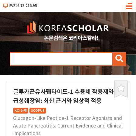
IP:216.73.216.95
메
뉴
검
색
글루카곤유사펩타이드-1 수용체 작용제와
북
마
급성췌장염: 최신 근거와 임상적 적용
크
KCI 등재
SCOPUS
Glucagon-Like Peptide-1 Receptor Agonists and
Acute Pancreatitis: Current Evidence and Clinical
Implications