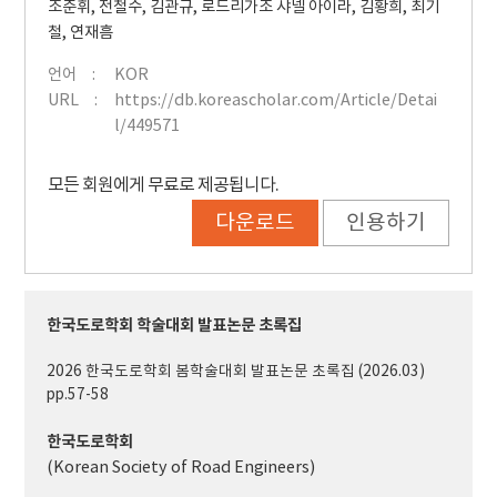
조준휘
,
전철수
,
김관규
,
로드리가조 샤넬 아이라
,
김황희
,
최기
철
,
연재흠
언어
KOR
URL
https://db.koreascholar.com/Article/Detai
l/449571
모든 회원에게 무료로 제공됩니다.
다운로드
인용하기
한국도로학회 학술대회 발표논문 초록집
2026 한국도로학회 봄학술대회 발표논문 초록집 (2026.03)
pp.57-58
한국도로학회
(Korean Society of Road Engineers)