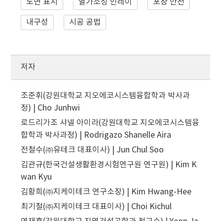
노면 표시
열가소성 인레이
포장 안전
내구성
시공 공법
저자
조준휘(강원대학교 지오에코시스템융합학과 박사과
정) | Cho Junhwi
로드리가조 샤넬 아이라(강원대학교 지오에코시스템융
합학과 박사과정) | Rodrigazo Shanelle Aira
전철수(㈜유테크 대표이사) | Jun Chul Soo
김관규(한국건설생활환경시험연구원 연구원) | Kim K
wan Kyu
김황희(㈜지케이테크 연구소장) | Kim Hwang-Hee
최기철(㈜지케이테크 대표이사) | Choi Kichul