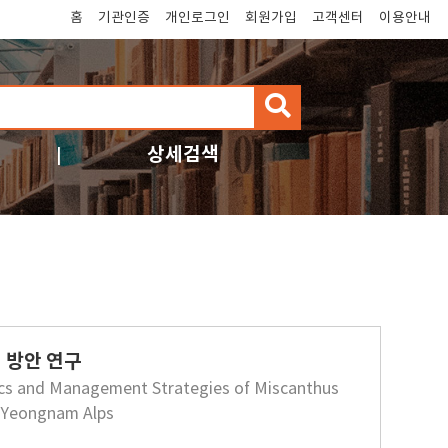
홈
기관인증
개인로그인
회원가입
고객센터
이용안내
검
색
상세검색
 방안 연구
tics and Management Strategies of Miscanthus
, Yeongnam Alps