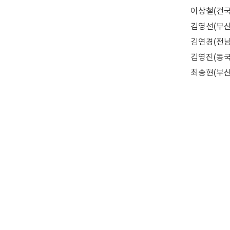
이상철(건국대
김영선(부산대
김연경(전남
김영진(동
최송현(부산