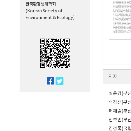
한국환경생태학회
(Korean Society of
Environment & Ecology)
저자
twitter
facebook
설윤경(부산대
배경선(부산대
허채림(부산
전보민(부산
김경록(국립