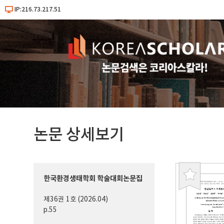
IP:216.73.217.51
논문 상세보기
한국환경생태학회 학술대회논문집
북
마
제36권 1호 (2026.04)
크
p.55