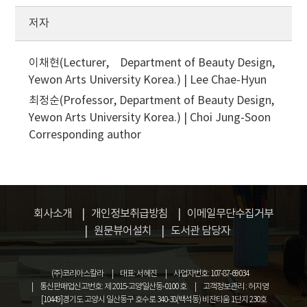
저자
이채현(Lecturer, Department of Beauty Design,
Yewon Arts University Korea.) | Lee Chae-Hyun
최정순(Professor, Department of Beauty Design,
Yewon Arts University Korea.) | Choi Jung-Soon
Corresponding author
회사소개
개인정보취급방침
이메일무단수집거부
원문뷰어설치
도서관 담당자
(주)코리아스칼라
대표: 서혜진
사업자번호: 107-87-69034
통신판매업신고번호: 제 2015-고양일산동-0100 호
고객정보관리 : 허지영
[10449]경기도 고양시 일산동구 호수로 340-38(백석동) 비잔티움 1단지 230호