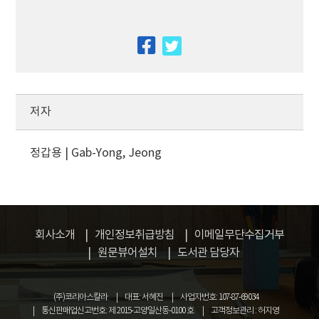
facebook
twitter
저자
정갑용 | Gab-Yong, Jeong
회사소개
개인정보취급방침
이메일무단수집거부
원문뷰어설치
도서관 담당자
(주)코리아스칼라
대표: 서혜진
사업자번호: 107-87-69034
통신판매업신고번호: 제 2015-고양일산동-0100 호
고객정보관리 : 허지영