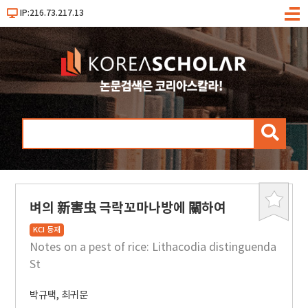
IP:216.73.217.13
메
뉴
검
색
벼의 新害虫 극락꼬마나방에 關하여
북
마
KCI 등재
크
Notes on a pest of rice: Lithacodia distinguenda
St
박규택
,
최귀문