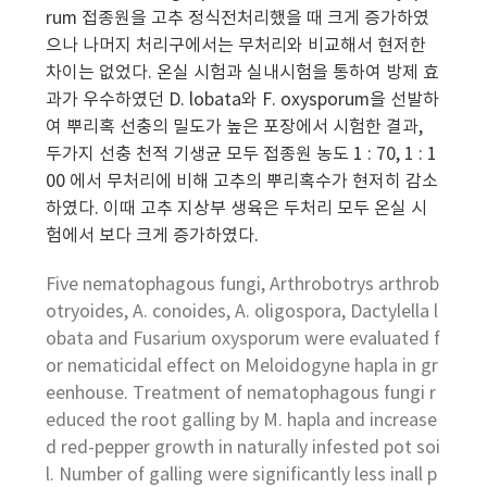
rum 접종원을 고추 정식전처리했을 때 크게 증가하였
으나 나머지 처리구에서는 무처리와 비교해서 현저한
차이는 없었다. 온실 시험과 실내시험을 통하여 방제 효
과가 우수하였던 D. lobata와 F. oxysporum을 선발하
여 뿌리혹 선충의 밀도가 높은 포장에서 시험한 결과,
두가지 선충 천적 기생균 모두 접종원 농도 1 : 70, 1 : 1
00 에서 무처리에 비해 고추의 뿌리혹수가 현저히 감소
하였다. 이때 고추 지상부 생육은 두처리 모두 온실 시
험에서 보다 크게 증가하였다.
Five nematophagous fungi, Arthrobotrys arthrob
otryoides, A. conoides, A. oligospora, Dactylella l
obata and Fusarium oxysporum were evaluated f
or nematicidal effect on Meloidogyne hapla in gr
eenhouse. Treatment of nematophagous fungi r
educed the root galling by M. hapla and increase
d red-pepper growth in naturally infested pot soi
l. Number of galling were significantly less inall p