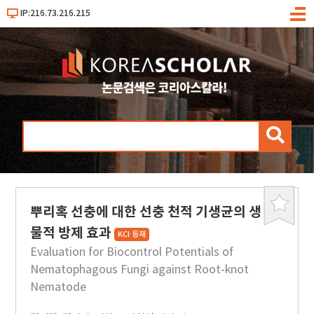
IP:216.73.216.215
메
뉴
검
색
뿌리혹 선충에 대한 선충 천적 기생균의 생
북
마
물적 방제 효과
KCI 등재
크
Evaluation for Biocontrol Potentials of
Nematophagous Fungi against Root-knot
Nematode