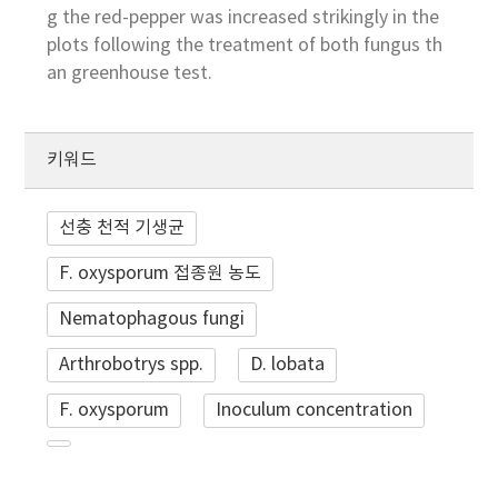
g the red-pepper was increased strikingly in the
plots following the treatment of both fungus th
an greenhouse test.
키워드
선충 천적 기생균
F. oxysporum 접종원 농도
Nematophagous fungi
Arthrobotrys spp.
D. lobata
F. oxysporum
Inoculum concentration