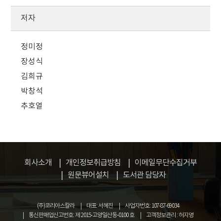
저자
정미정
장성식
김희규
박창석
추호열
회사소개
개인정보취급방침
이메일무단수집거부
원문뷰어설치
도서관 담당자
(주)코리아스칼라
대표: 서혜진
사업자번호: 107-87-69034
통신판매업신고번호: 제 2015-고양일산동-0100 호
고객정보관리 : 허지영