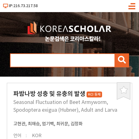
IP:216.73.217.58
메
뉴
검
색
파밤나방 성충 및 유충의 발생
북
KCI 등재
마
Seasonal Fluctuation of Beet Armyworm,
크
Spodoptera exigua (Hubner), Adult and Larva
고현관
,
최재승
,
엄기백
,
최귀문
,
김정화
언어
KOR