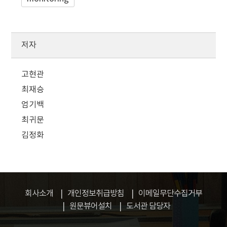
저자
고현관
최재승
엄기백
최귀문
김정화
회사소개
개인정보취급방침
이메일무단수집거부
원문뷰어설치
도서관 담당자