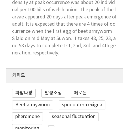
density at peak occurrence was about 20 individ
ual per 100 hills of welsh onion. The peak of the l
arvae appeared 20 days after peak emergence of
adult. It is expected that there are 4 times of oc
currence when the first egg of beet armyworm I
S laid on mid May at Suwon. It takes 48, 25, 23, a
nd 58 days to complete 1st, 2nd, 3rd. and 4th ge
neration, respectively.
키워드
파밤나방
발생소장
페로몬
Beet armyworm
spodoptera exigua
pheromone
seasonal fluctuation
monitoring