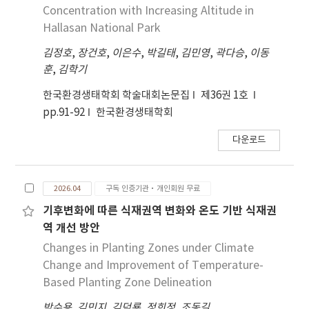
Concentration with Increasing Altitude in
Hallasan National Park
김정호
,
장건호
,
이은수
,
박길태
,
김민영
,
곽다승
,
이동
훈
,
김학기
한국환경생태학회 학술대회논문집
제36권 1호
pp.91-92
한국환경생태학회
다운로드
2026.04
구독 인증기관·개인회원 무료
기후변화에 따른 식재권역 변화와 온도 기반 식재권
역 개선 방안
Changes in Planting Zones under Climate
Change and Improvement of Temperature-
Based Planting Zone Delineation
박수용
,
김민지
,
김덕룡
,
정희정
,
조동길