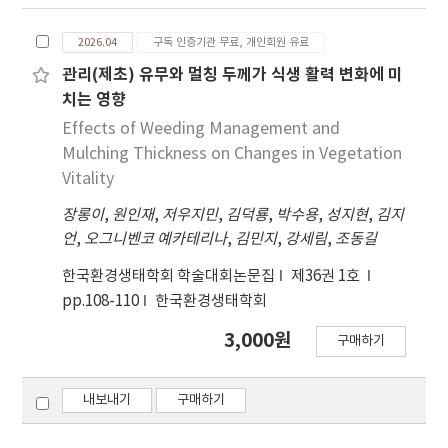
2026.04
구독 인증기관 무료, 개인회원 유료
관리(제초) 유무와 멀칭 두께가 식생 활력 변화에 미
치는 영향
Effects of Weeding Management and
Mulching Thickness on Changes in Vegetation
Vitality
장롱이
,
원인재
,
저우지민
,
김덕룡
,
박수용
,
성지현
,
김지
언
,
오그니벤코 예카테리나
,
김민지
,
강세림
,
조동길
한국환경생태학회 학술대회논문집
제36권 1호
pp.108-110
한국환경생태학회
3,000원
구매하기
내보내기
구매하기