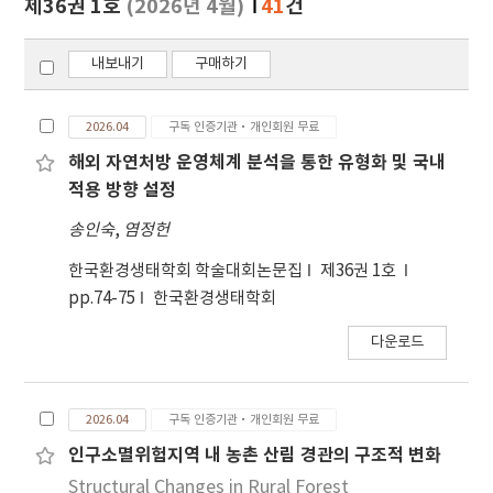
제36권 1호
(2026년 4월)
41
건
기
내보내기
구매하기
2026.04
구독 인증기관·개인회원 무료
해외 자연처방 운영체계 분석을 통한 유형화 및 국내
적용 방향 설정
송인숙
,
염정헌
한국환경생태학회 학술대회논문집
제36권 1호
pp.74-75
한국환경생태학회
다운로드
2026.04
구독 인증기관·개인회원 무료
인구소멸위험지역 내 농촌 산림 경관의 구조적 변화
Structural Changes in Rural Forest