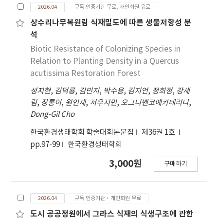
2026.04
구독 인증기관 무료, 개인회원 유료
상수리나무복원림 식재밀도에 따른 생물저항성 분
석
Biotic Resistance of Colonizing Species in
Relation to Planting Density in a Quercus
acutissima Restoration Forest
성지현
,
김덕룡
,
김민지
,
박수용
,
김지언
,
정희정
,
강세
림
,
장롱이
,
원인재
,
저우지민
,
오그니벤코예카테리나
,
Dong-Gil Cho
한국환경생태학회 학술대회논문집
제36권 1호
pp.97-99
한국환경생태학회
3,000원
구매하기
2026.04
구독 인증기관·개인회원 무료
도시 공공정원에서 그라스 식재의 식생구조에 관한