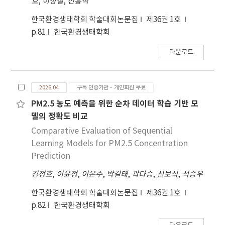
호
,
이상철
,
전흥석
한국환경생태학회 학술대회논문집
제36권 1호
p.81
한국환경생태학회
다운로드
2026.04
구독 인증기관·개인회원 무료
PM2.5 농도 예측을 위한 순차 데이터 학습 기반 모
델의 정확도 비교
Comparative Evaluation of Sequential
Learning Models for PM2.5 Concentration
Prediction
김정호
,
이윤정
,
이은수
,
박길태
,
곽다승
,
신보식
,
석승우
한국환경생태학회 학술대회논문집
제36권 1호
p.82
한국환경생태학회