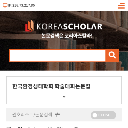
IP:216.73.217.86
메
뉴
검
색
한국환경생태학회 학술대회논문집
간
행
물
권호리스트/논문검색
정
CLOSE
보
보