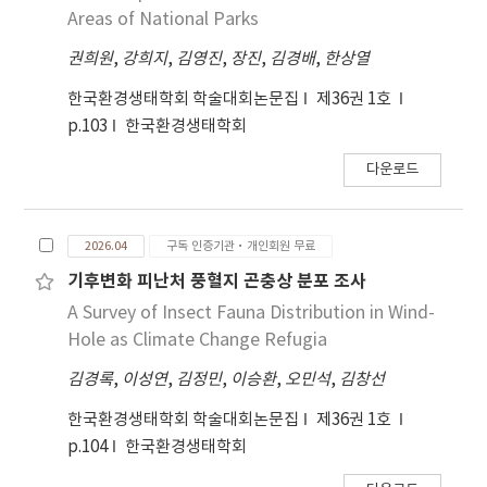
Areas of National Parks
권희원
,
강희지
,
김영진
,
장진
,
김경배
,
한상열
한국환경생태학회 학술대회논문집
제36권 1호
p.103
한국환경생태학회
다운로드
2026.04
구독 인증기관·개인회원 무료
기후변화 피난처 풍혈지 곤충상 분포 조사
A Survey of Insect Fauna Distribution in Wind-
Hole as Climate Change Refugia
김경록
,
이성연
,
김정민
,
이승환
,
오민석
,
김창선
한국환경생태학회 학술대회논문집
제36권 1호
p.104
한국환경생태학회