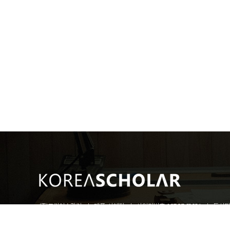
(주)코리아스칼라
대표: 서혜진
사업자번호: 107-87-69034
통신판매
[10449]경기도 고양시 일산동구 호수로 340-38(백석동) 비잔티움 1단지 230호
COPYRIGHT © KOREASCHOLAR ALL RIGHTS RESERVED.