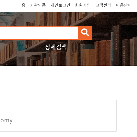
홈
기관인증
개인로그인
회원가입
고객센터
이용안내
검
색
상세검색
onomy